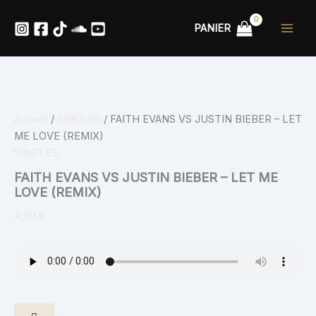
quantité
Aller
de
au
PANIER
FAITH
contenu
EVANS
VS
JUSTIN
BIEBER
-
LET
Accueil
/
SINGLES
/ FAITH EVANS VS JUSTIN BIEBER – LET
ME
ME LOVE (REMIX)
LOVE
SINGLES
(REMIX)
FAITH EVANS VS JUSTIN BIEBER – LET ME
LOVE (REMIX)
4,99
€