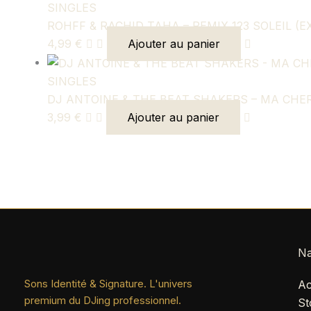
SINGLES
ROHFF & RACHID TAHA – REMIX 123 SOLEIL (E
4,99
€
Ajouter au panier
SINGLES
DJ ANTOINE & THE BEAT SHAKERS – MA CHER
3,99
€
Ajouter au panier
Na
Sons Identité & Signature. L'univers
Ac
premium du DJing professionnel.
St