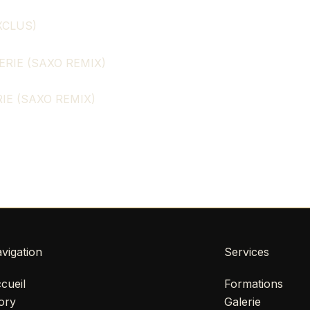
XCLUS)
IE (SAXO REMIX)
vigation
Services
cueil
Formations
ory
Galerie