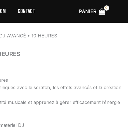
TOM
CONTACT
x
PANIER
uel
:
,00 €.
 DJ AVANCÉ • 10 HEURES
 HEURES
ures
niques avec le scratch, les effets avancés et la création
ité musicale et apprenez à gérer efficacement l’énergie
 matériel DJ