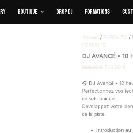
quantité
Le
Le
de
ORY
BOUTIQUE
DROP DJ
FORMATIONS
CUS
prix
pri
DJ
initial
act
AVANCÉ
•
était :
est 
10
999,00 €.
799
Accueil
/
FORFAITS
/
HEURES
FORFAITS
DJ AVANCÉ • 10
999,00
€
799,00
€
🎧 DJ Avancé • 12 he
Perfectionnez vos tech
de sets uniques.
Développez votre ident
de la piste.
Introduction au