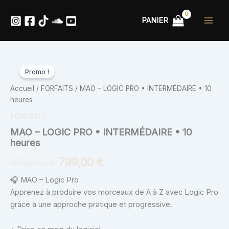
Aller
au
PANIER
contenu
quantité
Le
Le
de
Promo !
MAO
prix
prix
Accueil
/
FORFAITS
/ MAO – LOGIC PRO • INTERMÉDAIRE • 10
-
initial
actuel
heures
LOGIC
PRO
FORFAITS
était :
est :
•
MAO – LOGIC PRO • INTERMÉDAIRE • 10
INTERMÉDAIRE
999,00 €.
799,00 €.
heures
•
10
999,00
€
799,00
€
heures
🎧 MAO – Logic Pro
Apprenez à produire vos morceaux de A à Z avec Logic Pro
grâce à une approche pratique et progressive.