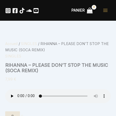
quantité
Aller
de
au
PANIER
RIHANNA
contenu
-
PLEASE
DON'T
STOP
THE
MUSIC
Accueil
/
SINGLES
/ RIHANNA – PLEASE DON’T STOP THE
(SOCA
MUSIC (SOCA REMIX)
REMIX)
SINGLES
RIHANNA – PLEASE DON’T STOP THE MUSIC
(SOCA REMIX)
7,99
€