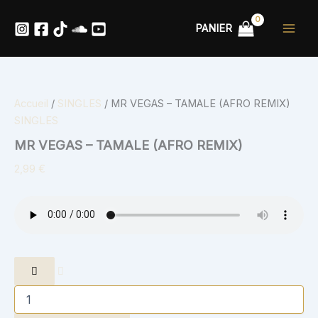
quantité
Aller
de
au
PANIER
MR
contenu
VEGAS
-
TAMALE
(AFRO
Accueil
/
SINGLES
/ MR VEGAS – TAMALE (AFRO REMIX)
REMIX)
SINGLES
MR VEGAS – TAMALE (AFRO REMIX)
2,99
€