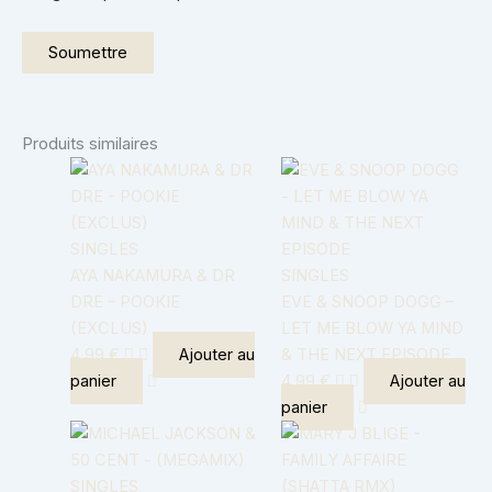
Produits similaires
SINGLES
AYA NAKAMURA & DR
SINGLES
DRE – POOKIE
EVE & SNOOP DOGG –
(EXCLUS)
LET ME BLOW YA MIND
4,99
€
Ajouter au
& THE NEXT EPISODE
panier
4,99
€
Ajouter au
panier
SINGLES