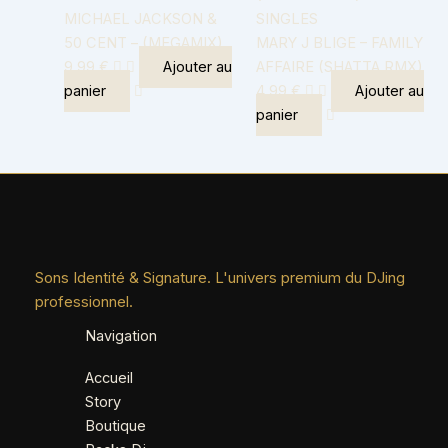
MICHAEL JACKSON &
SINGLES
50 CENT – (MEGAMIX)
MARY J BLIGE – FAMILY
9,99
€
Ajouter au
AFFAIRE (SHATTA RMX)
panier
4,99
€
Ajouter au
panier
Sons Identité & Signature. L'univers premium du DJing
professionnel.
Navigation
Accueil
Story
Boutique