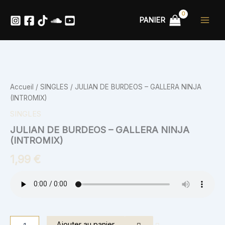
Aller
au
PANIER
contenu
quantité
de
JULIAN
Accueil
/
SINGLES
/ JULIAN DE BURDEOS – GALLERA NINJA
DE
(INTROMIX)
BURDEOS
-
SINGLES
GALLERA
JULIAN DE BURDEOS – GALLERA NINJA
NINJA
(INTROMIX)
(INTROMIX)
1,99
€
Ajouter au panier