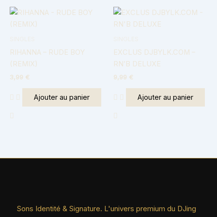
SINGLES
SINGLES
RIHANNA – RUDE BOY
EXCLUS DJBYLK.COM –
(REMIX)
RN’B DELUXE
3,99
€
9,99
€
Ajouter au panier
Ajouter au panier
Sons Identité & Signature. L'univers premium du DJing