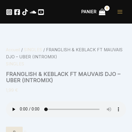
quantité
Aller
de
au
PANIER
FRANGLISH
contenu
&
KEBLACK
FT
MAUVAIS
DJO
-
Accueil
/
SINGLES
/ FRANGLISH & KEBLACK FT MAUVAIS
UBER
DJO – UBER (INTROMIX)
(INTROMIX)
SINGLES
FRANGLISH & KEBLACK FT MAUVAIS DJO –
UBER (INTROMIX)
1,99
€