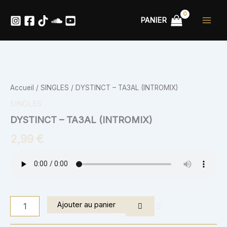
Aller
au
PANIER
contenu
quantité
de
DYSTINCT
Accueil
/
SINGLES
/ DYSTINCT – TA3AL (INTROMIX)
-
TA3AL
SINGLES
(INTROMIX)
DYSTINCT – TA3AL (INTROMIX)
2,99
€
Ajouter au panier