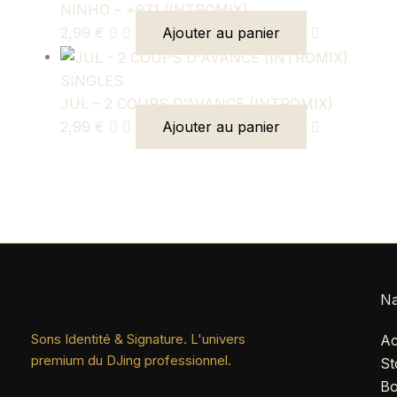
NINHO – +971 (INTROMIX)
2,99
€
Ajouter au panier
SINGLES
JUL – 2 COUPS D’AVANCE (INTROMIX)
2,99
€
Ajouter au panier
Na
Sons Identité & Signature. L'univers
Ac
premium du DJing professionnel.
St
Bo