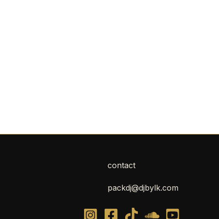
contact
packdj@djbylk.com