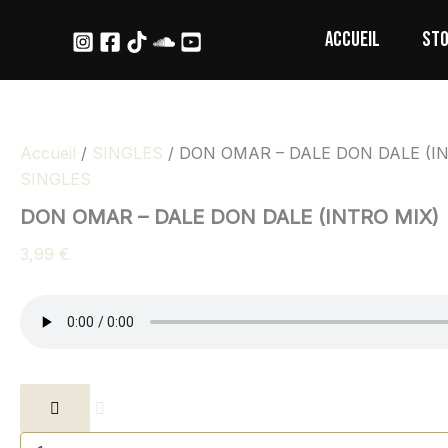
quantité
Aller
de
ACCUEIL
ST
au
DON
contenu
OMAR
-
DALE
DON
DALE
Accueil
/
SINGLES
/ DON OMAR – DALE DON DALE (I
(INTRO
SINGLES
MIX)
DON OMAR – DALE DON DALE (INTRO MIX)
3,99
€