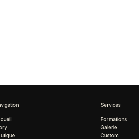
vigation
Services
cueil
Formations
ory
Galerie
utique
Custom