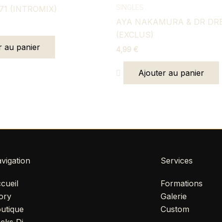
SINGLES
71 (INTROMIX)
AYA NAKAMURA & DR DRE
(EXCLUS)
r au panier
4,99
€
Ajouter au panier
vigation
Services
cueil
Formations
ory
Galerie
utique
Custom