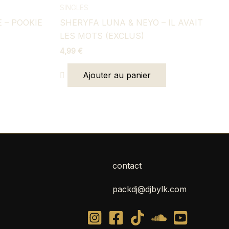
SINGLES
 – POOKIE
SHERYFA LUNA & NEYO – IL AVAIT
LES MOTS (EXCLUS)
4,99
€
Ajouter au panier
contact
packdj@djbylk.com