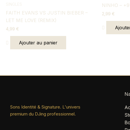
SINGLES
NINHO – +9
FAITH EVANS VS JUSTIN BIEBER –
2,99
€
LET ME LOVE (REMIX)
Ajoute
4,99
€
Ajouter au panier
Na
Sons Identité & Signature. L'univers
Ac
premium du DJing professionnel.
St
Bo