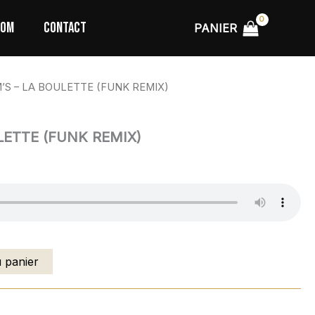
TOM
CONTACT
PANIER
M’S – LA BOULETTE (FUNK REMIX)
LETTE (FUNK REMIX)
u panier