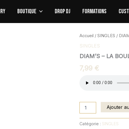
ORY
BOUTIQUE
DROP DJ
FORMATIONS
CUS
quantité
Accueil
/
SINGLES
/ DIA
de
SINGLES
DIAM'S
-
DIAM’S – LA BOU
LA
BOULETTE
7,99
€
(FUNK
REMIX)
Ajouter a
Catégorie :
SINGLES