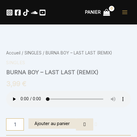
Aller
au
PANIER
contenu
quantité
de
BURNA
Accueil
/
SINGLES
/ BURNA BOY – LAST LAST (REMIX)
BOY
-
SINGLES
LAST
BURNA BOY – LAST LAST (REMIX)
LAST
(REMIX)
3,99
€
Ajouter au panier