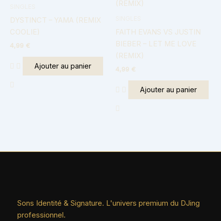
SINGLES
SINGLES
DYSTINCT – YAMA (REMIX
COOLIE)
FAITH EVANS VS JUSTIN
BIEBER – LET ME LOVE
4,99
€
(REMIX)
Ajouter au panier
4,99
€
Ajouter au panier
Sons Identité & Signature. L'univers premium du DJing
professionnel.