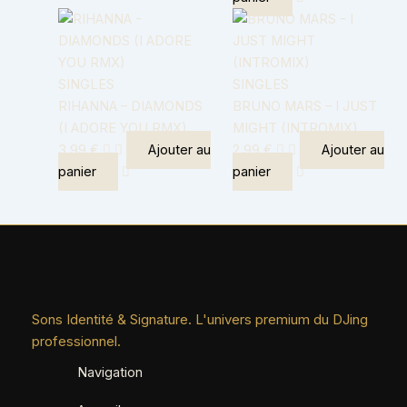
SINGLES
SINGLES
RIHANNA – DIAMONDS
BRUNO MARS – I JUST
(I ADORE YOU RMX)
MIGHT (INTROMIX)
3,99
€
Ajouter au
2,99
€
Ajouter au
panier
panier
Sons Identité & Signature. L'univers premium du DJing
professionnel.
Navigation