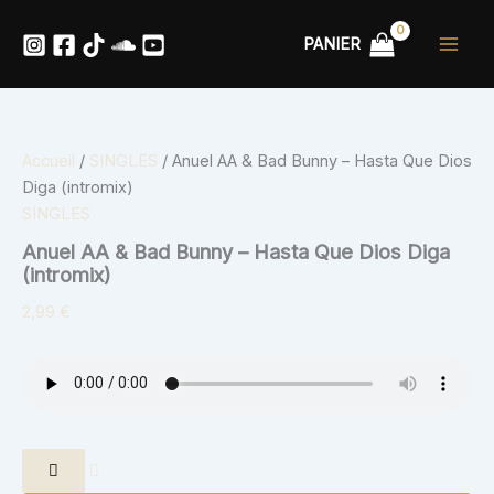
quantité
Aller
de
au
PANIER
Anuel
contenu
AA
&
Bad
Bunny
Accueil
/
SINGLES
/ Anuel AA & Bad Bunny – Hasta Que Dios
-
Hasta
Diga (intromix)
Que
SINGLES
Dios
Anuel AA & Bad Bunny – Hasta Que Dios Diga
Diga
(intromix)
(intromix)
2,99
€