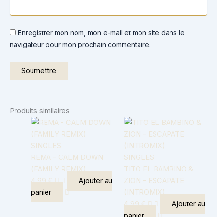
Enregistrer mon nom, mon e-mail et mon site dans le
navigateur pour mon prochain commentaire.
Produits similaires
SINGLES
REMA – CALM DOWN
SINGLES
(FAMILY REMIX)
TITO EL BAMBINO &
4,99
€
Ajouter au
ZION – ESCAPATE
panier
(INTROMIX)
4,99
€
Ajouter au
panier