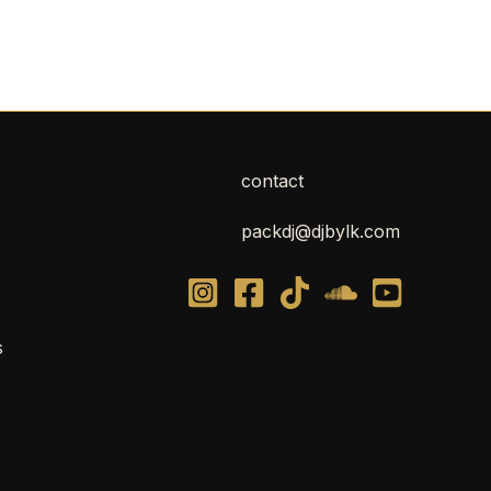
contact
packdj@djbylk.com
s